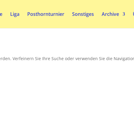
te
Liga
Posthornturnier
Sonstiges
Archive
n
rden. Verfeinern Sie Ihre Suche oder verwenden Sie die Navigatio