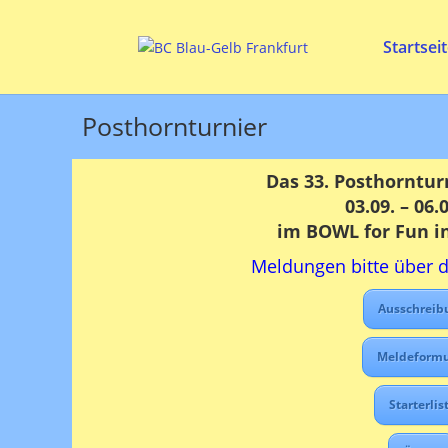
Startsei
Posthornturnier
Das 33. Posthorntur
03.09. – 06.
im BOWL for Fun i
Meldungen bitte über 
Ausschreib
Meldeformu
Starterlis