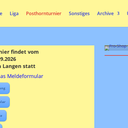
te
Liga
Posthornturnier
Sonstiges
Archive
nier findet vom
09.2026
n Langen statt
das Meldeformular
ung
lar
te