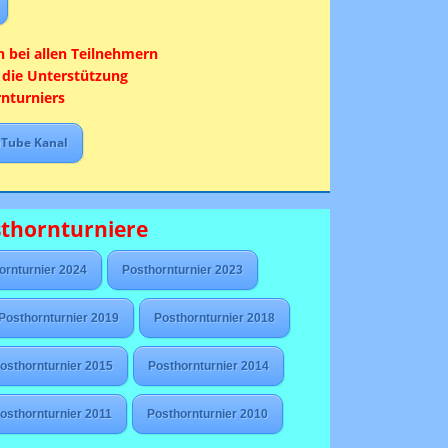
h bei allen Teilnehmern
 die Unterstützung
nturniers
uTube Kanal
sthornturniere
ornturnier 2024
Posthornturnier 2023
Posthornturnier 2019
Posthornturnier 2018
osthornturnier 2015
Posthornturnier 2014
osthornturnier 2011
Posthornturnier 2010