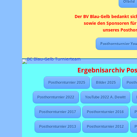
Ölbild
Der BV Blau-Gelb bedankt sic
sowie den Sponsoren für
unseres Posthor
Posthornturnier Yo
Ergebnisarchiv Po
Posthornturnier 2025
Bilder 2025
Posth
Posthornturnier 2022
YouTube 2022 A. Dewitt
Posthornturnier 2017
Posthornturnier 2016
P
Posthornturnier 2013
Posthornturnier 2012
P